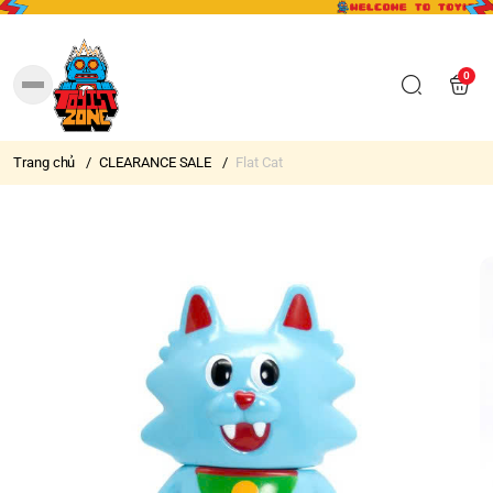
0
Trang chủ
/
CLEARANCE SALE
/
Flat Cat