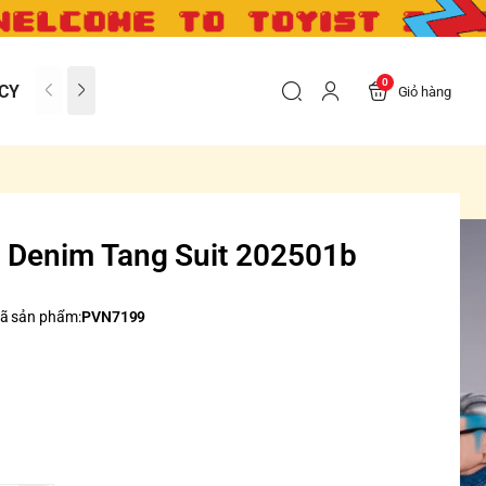
0
CY
CONTACT US
FAQs
Giỏ hàng
 Denim Tang Suit 202501b
ã sản phẩm:
PVN7199