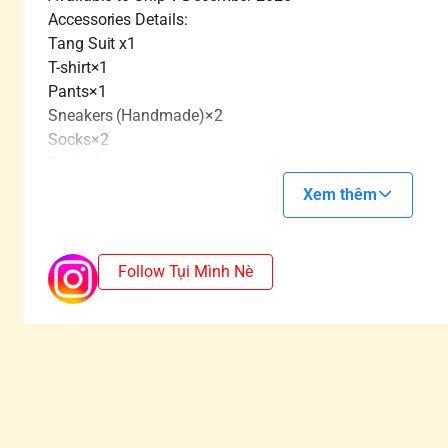
Accessories Details:
Tang Suit x1
T-shirt×1
Pants×1
Sneakers (Handmade)×2
Socks×2
Body×1
Head×1
Xem thêm
Hairstyle×1
Hand Poses ×2 pairs
Glasses×1
Follow Tụi Mình Nè