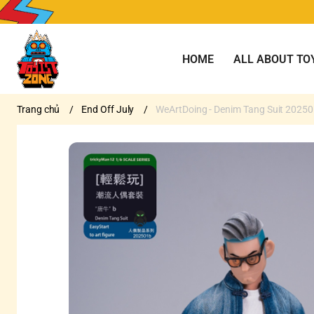
HOME
ALL ABOUT TO
Trang chủ
/
End Off July
/
WeArtDoing - Denim Tang Suit 2025