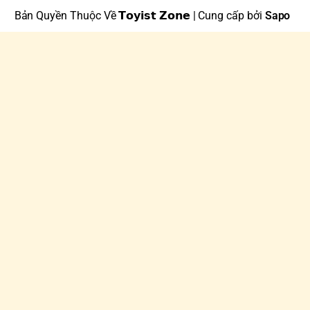
Bản Quyền Thuộc Về 𝗧𝗼𝘆𝗶𝘀𝘁 𝗭𝗼𝗻𝗲 | Cung cấp bởi
Sapo