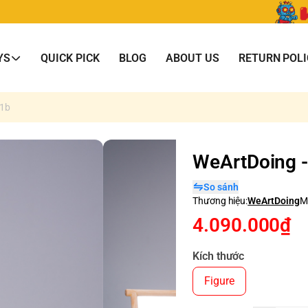
YS
QUICK PICK
BLOG
ABOUT US
RETURN POLI
01b
WeArtDoing -
So sánh
Thương hiệu:
WeArtDoing
M
4.090.000₫
Kích thước
Figure