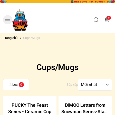
0
Trang chủ
/
Cups/Mugs
Cups/Mugs
Lọc
0
Sắp xếp
-40%
-40%
PUCKY The Feast
DIMOO Letters from
Series - Ceramic Cup
Snowman Series-Stack