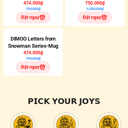
474.000₫
Cup Gift Box
750.000₫
790.000₫
1.250.000₫
Đặt ngay
Đặt ngay
-40%
DIMOO Letters from
Snowman Series-Mug
474.000₫
790.000₫
Đặt ngay
𝗣𝗜𝗖𝗞 𝗬𝗢𝗨𝗥 𝗝𝗢𝗬𝗦