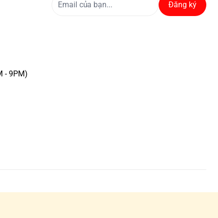
Đăng ký
M - 9PM)