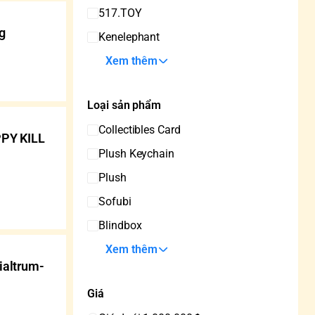
517.TOY
g
Kenelephant
Xem thêm
Loại sản phẩm
Collectibles Card
PPY KILL
Plush Keychain
Plush
Sofubi
Blindbox
Xem thêm
ialtrum-
Giá