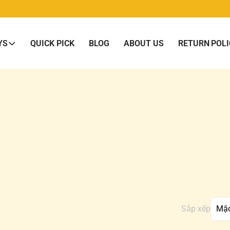
YS
QUICK PICK
BLOG
ABOUT US
RETURN POLI
Sắp xếp