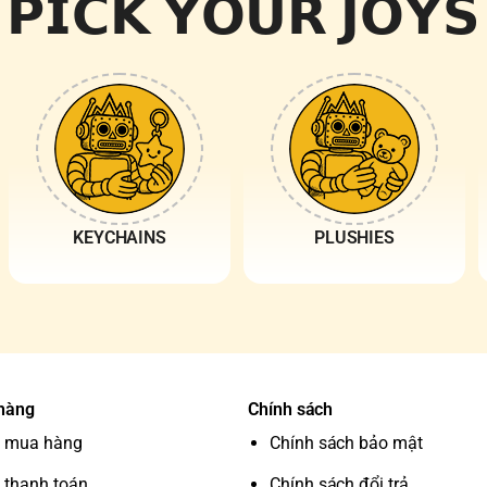
𝗣𝗜𝗖𝗞 𝗬𝗢𝗨𝗥 𝗝𝗢𝗬𝗦
KEYCHAINS
PLUSHIES
 hàng
Chính sách
 mua hàng
Chính sách bảo mật
 thanh toán
Chính sách đổi trả