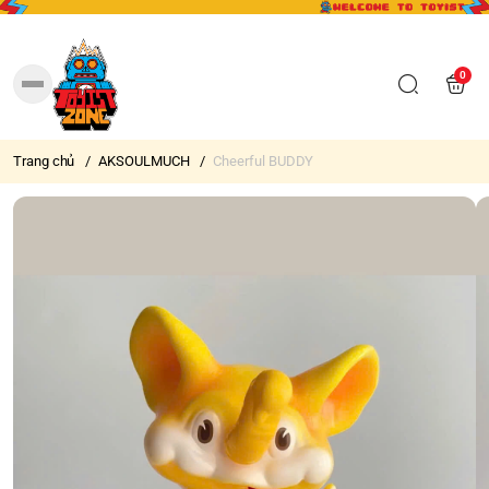
0
Trang chủ
/
AKSOULMUCH
/
Cheerful BUDDY