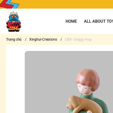
HOME
ALL ABOUT TO
Trang chủ
/
Xinghui-Creations
/
CBB - Doggy Hug