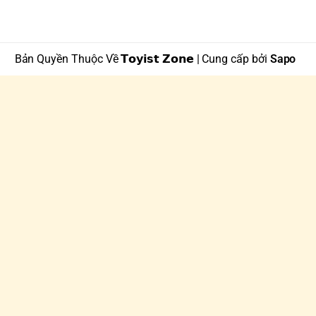
Bản Quyền Thuộc Về 𝗧𝗼𝘆𝗶𝘀𝘁 𝗭𝗼𝗻𝗲 | Cung cấp bởi
Sapo