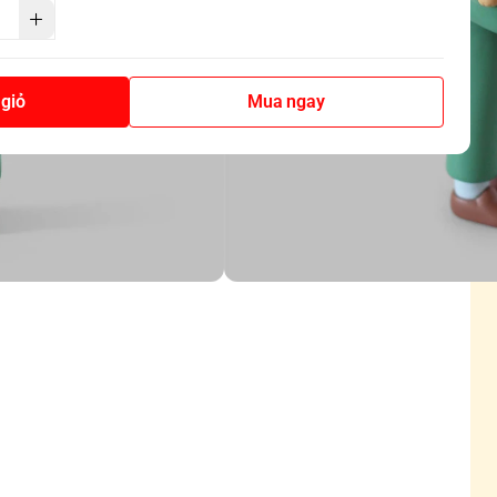
giỏ
Mua ngay