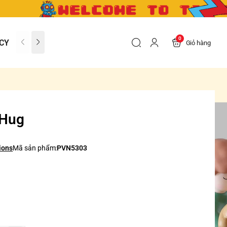
0
CY
CONTACT US
FAQs
Giỏ hàng
 Hug
ions
Mã sản phẩm:
PVN5303