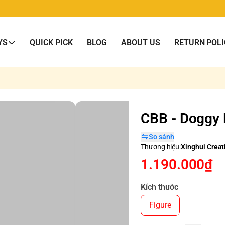
YS
QUICK PICK
BLOG
ABOUT US
RETURN POLI
CBB - Doggy
So sánh
Thương hiệu:
Xinghui Creat
1.190.000₫
Kích thước
Figure