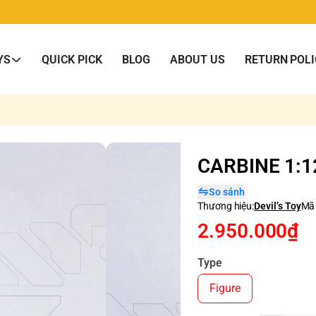
YS
QUICK PICK
BLOG
ABOUT US
RETURN POLI
CARBINE 1:12
So sánh
Thương hiệu:
Devil’s Toy
Mã
2.950.000₫
Type
Figure