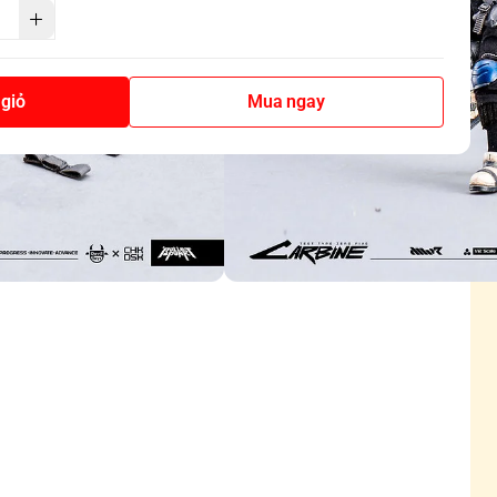
giỏ
Mua ngay