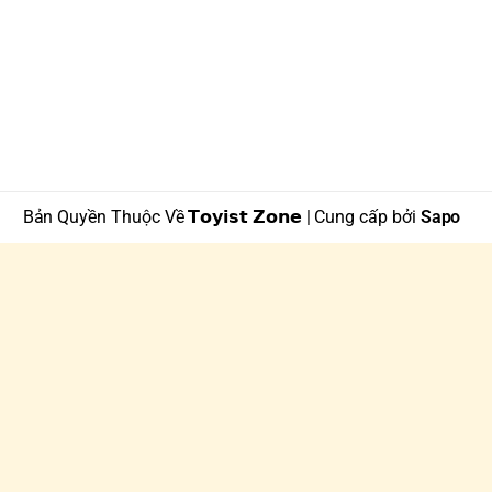
Bản Quyền Thuộc Về 𝗧𝗼𝘆𝗶𝘀𝘁 𝗭𝗼𝗻𝗲 | Cung cấp bởi
Sapo