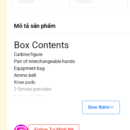
Mô tả sản phẩm
Box Contents
Carbine figure
Pair of interchangeable hands
Equipment bag
Ammo belt
Knee pads
2 Smoke grenades
2 Assault rifles
3 Pistols
Xem thêm
Follow Tụi Mình Nè