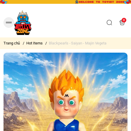
0
Trang chủ
/
Hot Items
/
Blackpearls - Saiyan - Majin Vegeta