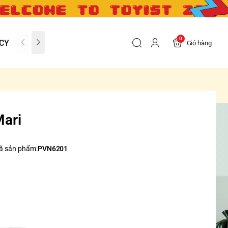
0
CY
CONTACT US
FAQs
Giỏ hàng
Mari
ã sản phẩm:
PVN6201