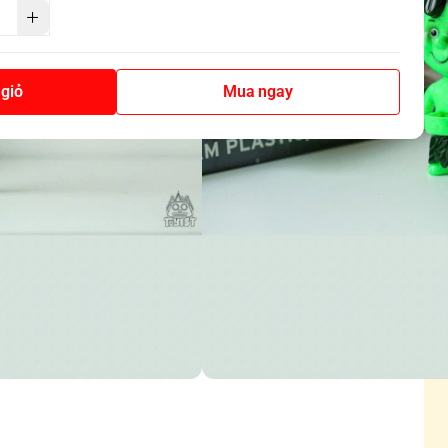
giỏ
Mua ngay