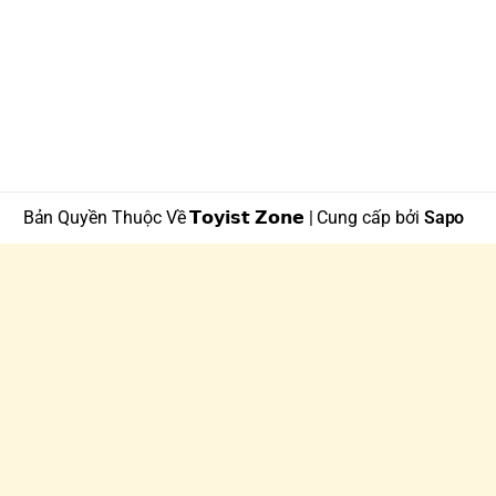
Bản Quyền Thuộc Về 𝗧𝗼𝘆𝗶𝘀𝘁 𝗭𝗼𝗻𝗲 | Cung cấp bởi
Sapo