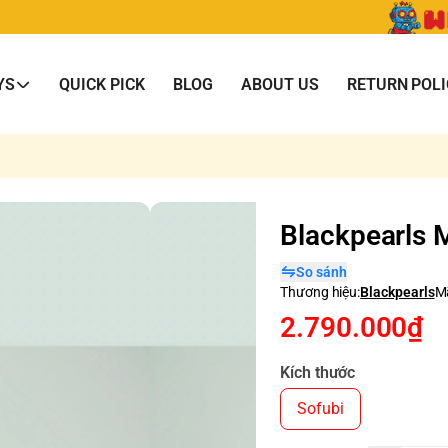
YS
QUICK PICK
BLOG
ABOUT US
RETURN POLI
Blackpearls 
So sánh
Thương hiệu:
Blackpearls
M
2.790.000₫
Kích thước
Sofubi