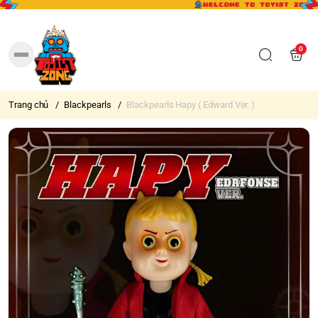
0
Trang chủ
/
Blackpearls
/
Blackpearls Hapy ( Edward Ver. )