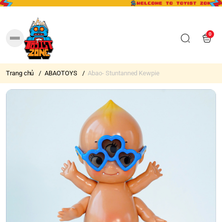
0
Trang chủ
/
ABAOTOYS
/
Abao- Stuntanned Kewpie