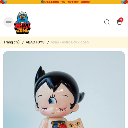
0
Trang chủ
/
ABAOTOYS
/
Abao - Astro Boy x Abao